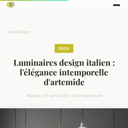
Accueil
›
Deco
DECO
Luminaires design italien :
l'élégance intemporelle
d'artemide
Wassim
•
25 avril 2025
•
4 min de lecture