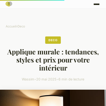
Accueil
›
Deco
DECO
Applique murale : tendances,
styles et prix pour votre
intérieur
Wassim
•
20 mai 2025
•
6 min de lecture