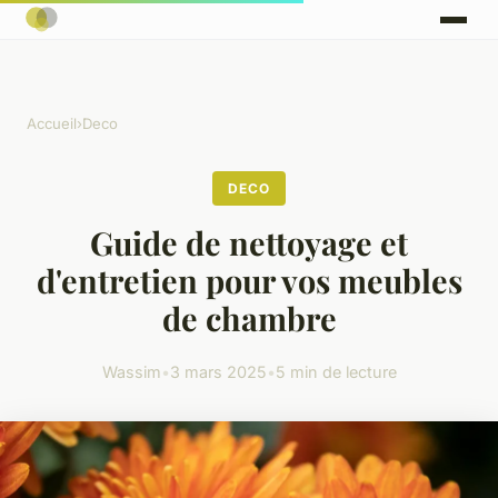
Accueil
›
Deco
DECO
Guide de nettoyage et
d'entretien pour vos meubles
de chambre
Wassim
•
3 mars 2025
•
5 min de lecture