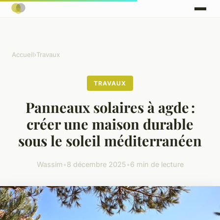
Accueil
›
Travaux
TRAVAUX
Panneaux solaires à agde :
créer une maison durable
sous le soleil méditerranéen
Wassim
•
8 décembre 2025
•
6 min de lecture