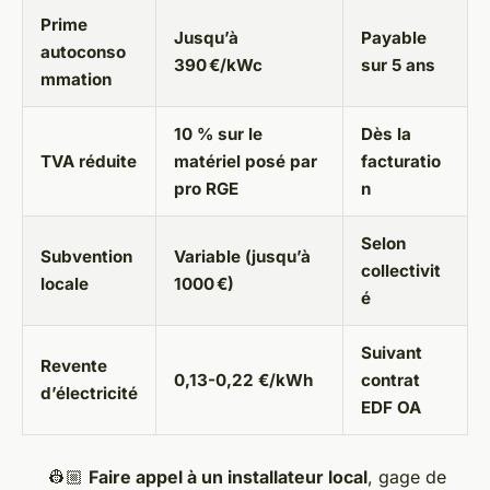
Prime
Jusqu’à
Payable
autoconso
390 €/kWc
sur 5 ans
mmation
10 % sur le
Dès la
TVA réduite
matériel posé par
facturatio
pro RGE
n
Selon
Subvention
Variable (jusqu’à
collectivit
locale
1000 €)
é
Suivant
Revente
0,13-0,22 €/kWh
contrat
d’électricité
EDF OA
👷🏼
Faire appel à un installateur local
, gage de